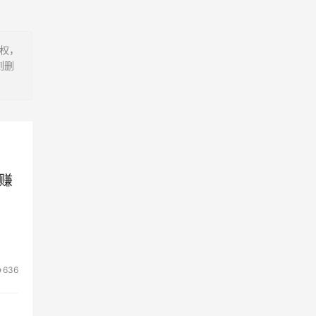
有权，
刻删
赚
636