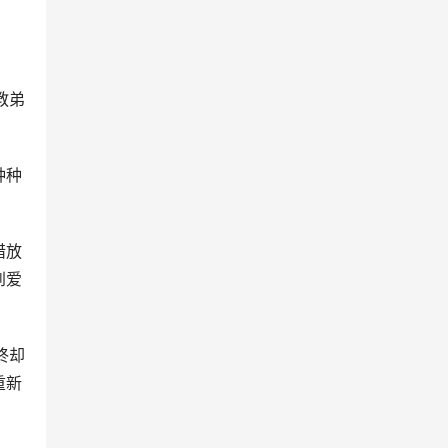
教弟
种种
惜放
到爱
终却
重新