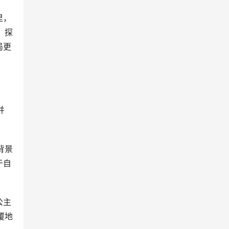
里，
，探
局更
并
背景
于自
公主
覆地