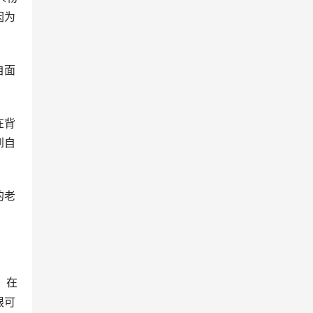
因为
自面
在背
到自
的老
，在
限可