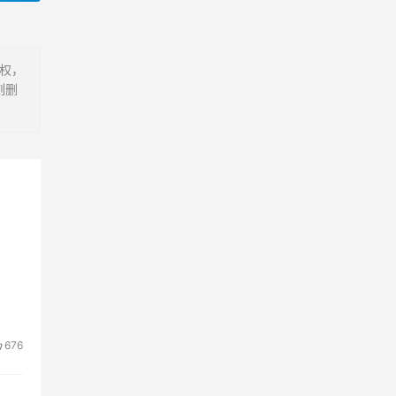
有权，
刻删
676