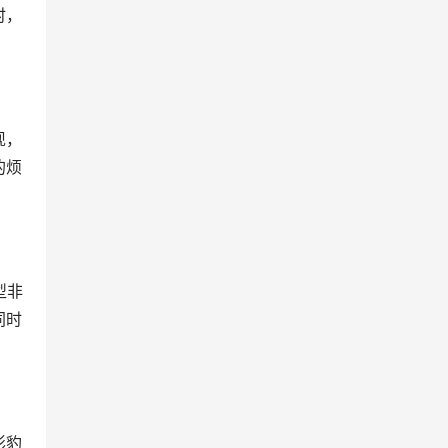
时，
现，
的烦
型非
同时
。
影豹